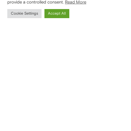
provide a controlled consent.
Read More
Cookie Settings
Accept All
Portare ispirazione
e innovazione in tutte
le case
SEDE LEGALE
Via Santa Tecla, 5
20122 Milano (MI)
Italia
SEDE AMMINISTRATIVA