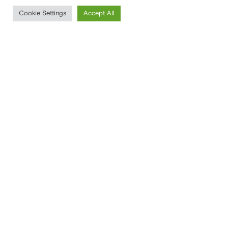
Cookie Settings
Accept All
Portare ispirazione
e innovazione in tutte
le case
SEDE LEGALE
Via Santa Tecla, 5
20122 Milano (MI)
Italia
SEDE AMMINISTRATIVA